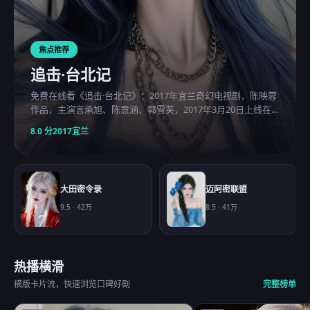
焦点推荐
追击·台北记
免费在线看《追击·台北记》：2017年宜兰奇幻电视剧，陈映蓉
作品，主演言承旭、陈意涵、郭雪芙，2017年3月20日上线在
线观看免费高清的电视剧。
8.0
分
2017
宜兰
大田密令录
迈阿密联盟
9.5
·
42万
8.5
·
41万
热播横滑
横版卡片流，快速浏览口碑好剧
完整榜单