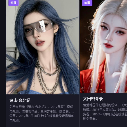
热播
热播
大田密令录
追击·台北记
偏爱韩国传记题材的观众，《大
免费在线看《追击·台北记》：2017年宜兰奇幻
收藏。2016年大邱出品，超清
电视剧，陈映蓉作品，主演言承旭、陈意涵、郭
费看，2016年1月8日起在线
雪芙，2017年3月20日上线在线观看免费高清的
剧免费看。
电视剧。