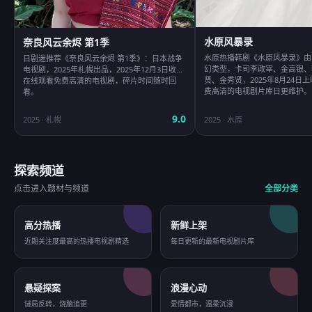
水原风暴录
奈良风云余烬 第1季
水原热播韩剧《水原风暴录》由
日剧迷推荐《奈良风云余烬 第1季》：日本战争
幻类型，卡司李政宰、金高银、
电视剧，2025年札幌出品，2025年12月3日收录
贤、金秀贤，2025年8月24日
在线观看免费高清的电视剧，碎片时间随时回
费高清的电视剧片库日更维护。
看。
9.0
2025
·
札幌
2025
·
水原
探索频道
点击进入题材与频道
全部分类
高分热播
新鲜上架
近期关注度最高的热播电视剧精选
每日更新的最新电视剧片库
悬疑探案
浪漫心动
谜局反转，烧脑追更
爱情都市，温柔沉浸